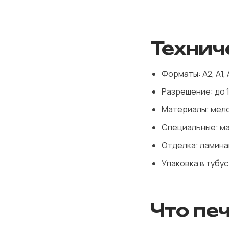
Технич
Форматы: А2, А1, А
Разрешение: до 
Материалы: мело
Специальные: ма
Отделка: ламина
Упаковка в тубу
Что п