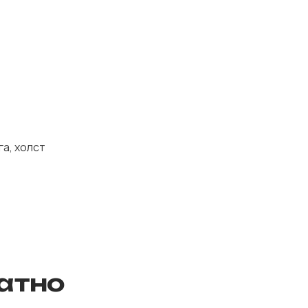
а, холст
атно