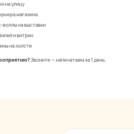
и на улицу
ерьера магазина
с-воллы на выставки
илей и витрин
ины на холсте
ероприятию?
Звоните — напечатаем за 1 день.