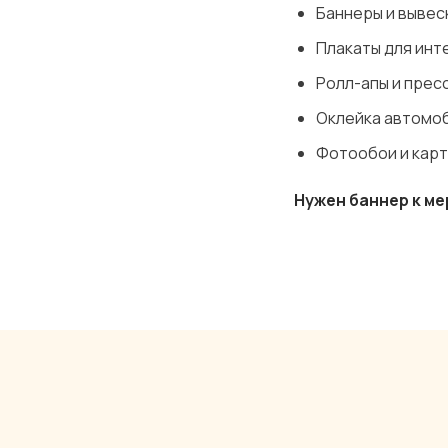
Баннеры и вывеск
Плакаты для инт
Ролл-апы и прес
Оклейка автомоб
Фотообои и карт
Нужен баннер к м