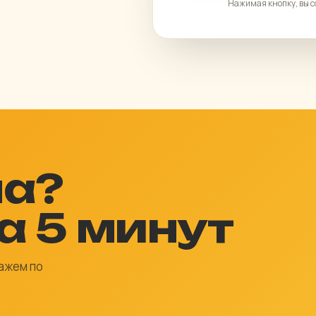
Нажимая кнопку, вы 
ча?
а 5 минут
ажем по