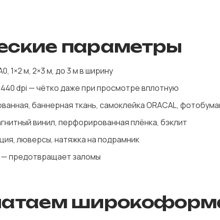
еские параметры
0, 1×2 м, 2×3 м, до 3 м в ширину
1440 dpi — чётко даже при просмотре вплотную
ванная, баннерная ткань, самоклейка ORACAL, фотобумаг
гнитный винил, перфорированная плёнка, бэклит
ция, люверсы, натяжка на подрамник
с — предотвращает заломы
ечатаем широкоформ