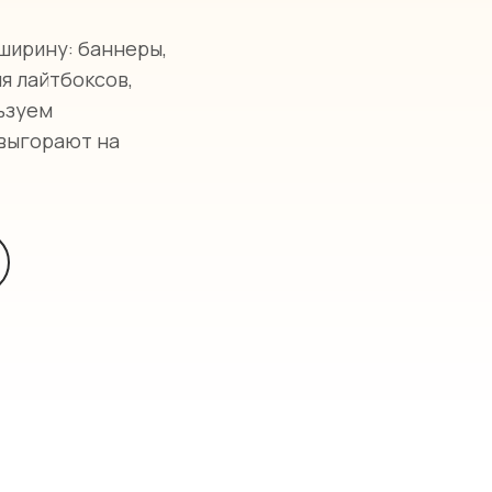
 ширину: баннеры,
ля лайтбоксов,
ьзуем
 выгорают на