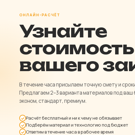
ОНЛАЙН-РАСЧЁТ
Узнайте
стоимость
вашего за
В течение часа присылаем точную смету и срок
Предлагаем 2–3 варианта материалов под ваш
эконом, стандарт, премиум.
Расчёт бесплатный и ни к чему не обязывает
✓
Подберём материал и технологию под бюджет
✓
Ответим в течение часа в рабочее время
✓