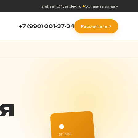
aleksatip@yandex.ru
·
Оставить заявку
+7 (990) 001-37-34
Рассчитать
я
●
от 1 экз.