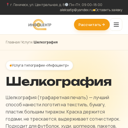
г. Геническ, ул. Центральная, д. 8
Пн–Пт, 09:00–18:00
aleksatip@yandex.ru
Оставить заявку
Рассчитать
Главная
/
Услуги
/
Шелкография
Услуга типографии «Инфоцентр»
Шелкография
Шелкография (трафаретная печать) — лучший
способ нанести логотип на текстиль, бумагу,
пластик большим тиражом. Краска держится
годами, не трескается, выдерживает сотни стирок.
Подходит для футболок, худи, шопперов, пакетов,